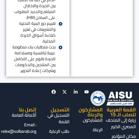
بين الخردة والاختزال
المباشر والحديد المقولب
على الساخن (HBI).
تقييم دور البنية التحتية
والتشريعات في تعزيز
كفاءة أسواق الخردة
المحلية.
بحث متطلبات بناء منظومة
عربية تنافسية ومستدامة
للخردة تقوم على التكامل
بين المنتجين والحكومات
وشركات إعادة التدوير.
قمة العربية
المشاركون
التسجيل
إتصل بنا
لب الـ 19
والرعاة
التسجيل في
الأمانة العامة
ارة إلى المتحف
المشاركون
القمة
Email :
مصري الكبير
الرعاة
طلب الرعاية
relex@solbarab.org
ان المؤتمر