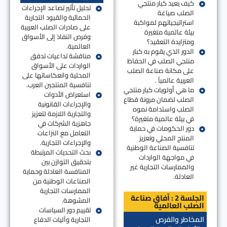
كيف يعيد كبار منتجي
تحليل تأثير تصاعد الإجراءات
الصلب صياغة
الحمائية والقيود التجارية
استراتيجياتهم لمواكبة
على صادرات الصلب العربية
بيئة عالمية متغيرة
وفرص النفاذ إلى الأسواق
ومتزايدة التعقيد؟
العالمية.
الدور الذي يقوم به كبار
مناقشة تداعيات تدفق
منتجي الصلب في الحفاظ
الواردات على الأسواق
على مكانة صناعة الصلب
المحلية وانعكاساتها على
العربية عالمياً .
تنافسية المنتجين العرب.
ما هي أولويات كبار منتجي
استعراض الأدوات
الصلب لضمان مرونة قطاع
والإجراءات القانونية
الصلب واستدامة نموه
والتجارية اللازمة لتعزيز
في بيئة عالمية متغيرة؟
جاهزية الشركات في
دور الحكومات في حماية
التعامل مع النزاعات
المنتج المحلي وتعزيز
والإجراءات التجارية.
تنافسية الصناعة الوطنية
بحث التحديات المرتبطة
في مواجهة الواردات
بتحقيق التوازن بين
والممارسات التجارية غير
المنافسة العادلة وحماية
العادلة.
الصناعات الوطنية من
الممارسات التجارية
الجلسة 2 : آفاق صناعة
المشوهة.
الصلب العالمية
تقييم دور السياسات
التجارية وآليات الدفاع
المخاطر والفرص