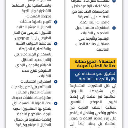
مناقشة سبل بناء القدرات
وانعكاساتها على الكفاءة
والكفاءات الرقمية داخل
التشغيلية والإنتاجية
المؤسسات الصناعية مع
وجودة المنتجات.
الحفاظ على المعرفة
تقييم جاهزية منشآت
والخبرات المتراكمة.
الاختزال المباشر الحالية
استشراف ملامح الجيل
للتحول التدريجي من الغاز
القادم من التقنيات
الطبيعي إلى الهيدروجين.
الرقمية وتأثيرها على
مناقشة الجوانب الفنية
مستقبل صناعة الصلب
والاقتصادية المرتبطة
العالمية.
باستخدام الهيدروجين في
إنتاج الحديد المختزل
الجلسة 4 : تعزيز مكانة
المباشر والجدول الزمني
صناعة الصلب العربية
المتوقع لتبني هذه
تحقيق نمو مستدام في
التقنيات.
ظل التحولات العالمية
استعراض اقتصاديات
في ظل المتغيرات المتسارعة
الاستثمار في تطوير وتحديث
التي تشهدها الأسواق
منشآت الاختزال المباشر
العالمية تبرز الحاجة إلى إعادة
مقارنة ببناء منشآت جديدة.
تقييم الموقع التنافسي
بحث المزايا التنافسية التي
لصناعة الصلب العربية من
يتمتع بها المنتجون العرب
منظور واقعي وشامل لا يقتصر
نتيجة امتلاكهم قاعدة
على إبراز عناصر القوة والفرص
إنتاجية متطورة في مجال
المتاحة بل يمتد أيضاً إلى
الاختزال المباشر وكيفية