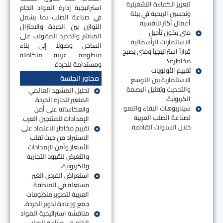
لتعزيز الكفاءة التشغيلية
استراتيجية إدارة المواد الخام
وتحسين الربحية في بيئة
في صناعة الصلب بما يشمل
أعمال أكثر تنافسية.
التوازن بين الخردة والاختزال
متى يكون تأجيل
المباشر والحديد المقولب على
الاستثمارات الرأسمالية
الساخن وصولاً إلى بناء
قراراً استراتيجياً ومتى يصبح
منظومة عربية متكاملة
مخاطرة؟
ومستدامة للخردة.
تقييم الأولويات
محاور الجلسة
الاستثمارية بين التوسع
والتحديث وتقليل البصمة
تحليل المشهد العالمي
الكربونية.
المتغير لتجارة الخردة
سيناريوهات البقاء والنمو
وانعكاساته على أمن
لصناعة الصلب العربية
الإمدادات للمنتجين العرب.
خلال السنوات القادمة.
تقييم مخاطر الاعتماد على
الاستيراد من حيث تقلب
الأسعار وأمن الإمدادات
والتعرض للقيود التجارية
والكربونية.
استعراض الفرص الغير
مستغلة في المنطقة
العربية لتطوير منظومات
جمع وإعادة تدوير الخردة.
مناقشة استراتيجية المواد
الخام في صناعة الصلب