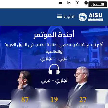
لتسجيل
English
أجندة المؤتمر
كبر تجمع لقادة ومصنعي صناعة الصلب في الدول العربية
والعالمية
عربي – انجليزي
انجليزي – عربي
87
19
27
دقيقة
ساعة
يوم