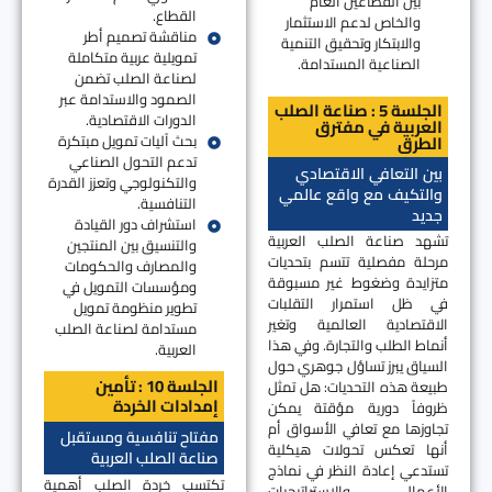
بين القطاعين العام
القطاع.
والخاص لدعم الاستثمار
مناقشة تصميم أطر
والابتكار وتحقيق التنمية
تمويلية عربية متكاملة
الصناعية المستدامة.
لصناعة الصلب تضمن
الصمود والاستدامة عبر
الجلسة 5 : صناعة الصلب
الدورات الاقتصادية.
العربية في مفترق
بحث آليات تمويل مبتكرة
الطرق
تدعم التحول الصناعي
بين التعافي الاقتصادي
والتكنولوجي وتعزز القدرة
والتكيف مع واقع عالمي
التنافسية.
جديد
استشراف دور القيادة
تشهد صناعة الصلب العربية
والتنسيق بين المنتجين
مرحلة مفصلية تتسم بتحديات
والمصارف والحكومات
متزايدة وضغوط غير مسبوقة
ومؤسسات التمويل في
في ظل استمرار التقلبات
تطوير منظومة تمويل
الاقتصادية العالمية وتغير
مستدامة لصناعة الصلب
أنماط الطلب والتجارة. وفي هذا
العربية.
السياق يبرز تساؤل جوهري حول
الجلسة 10 : تأمين
طبيعة هذه التحديات: هل تمثل
إمدادات الخردة
ظروفاً دورية مؤقتة يمكن
تجاوزها مع تعافي الأسواق أم
مفتاح تنافسية ومستقبل
أنها تعكس تحولات هيكلية
صناعة الصلب العربية
تستدعي إعادة النظر في نماذج
تكتسب خردة الصلب أهمية
الأعمال والاستراتيجيات