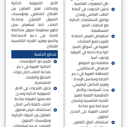
الأطر التمويلية الحالية
ظل المتغيرات العالمية.
وإمكانات تعزيز التعاون بين
تحليل التحولات في أنماط
القطاع المصرفي ومؤسسات
الطلب العالمي ومدى
التمويل التنموي وصناعة
توافق الاستثمارات الحالية
الصلب. كما تستعرض سبل
مع اتجاهات النمو
تطوير منظومة تمويل متكاملة
المستقبلية.
قادرة على دعم الاستدامة
استعراض الفرص المتاحة
والنمو وتعزيز القدرة التنافسية
لتعزيز حضور المنتجات
للقطاع.
العربية في أسواق النمو
الواعدة خاصة في أفريقيا
محاور الجلسة
وجنوب آسيا.
تقييم دور المؤسسات
مناقشة دور الموقع
المالية العربية في دعم
الجغرافي الاستراتيجي
صناعة الصلب خلال دورات
للمنطقة العربية في دعم
التباطؤ والتقلبات
التجارة وسلاسل الإمداد
الاقتصادية.
وتعزيز التكامل الإقليمي.
تحليل الفجوات في الأطر
بحث السياسات والأطر
التمويلية الحالية ومدى
التنظيمية اللازمة لتعزيز
ملاءمتها لطبيعة صناعة
القدرة التنافسية وضمان
الصلب كثيفة رأس المال.
استدامة نمو صناعة
استكشاف فرص تعميق
الصلب العربية على المدى
التعاون بين البنوك التجارية
الطويل.
ومؤسسات التمويل
استشراف آفاق التعاون
التنموي لدعم استثمارات