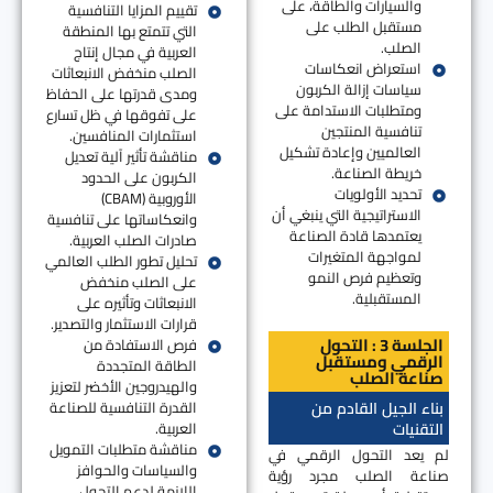
والسيارات والطاقة، على
تقييم المزايا التنافسية
مستقبل الطلب على
التي تتمتع بها المنطقة
الصلب.
العربية في مجال إنتاج
استعراض انعكاسات
الصلب منخفض الانبعاثات
سياسات إزالة الكربون
ومدى قدرتها على الحفاظ
ومتطلبات الاستدامة على
على تفوقها في ظل تسارع
تنافسية المنتجين
استثمارات المنافسين.
العالميين وإعادة تشكيل
مناقشة تأثير آلية تعديل
خريطة الصناعة.
الكربون على الحدود
تحديد الأولويات
الأوروبية (CBAM)
الاستراتيجية التي ينبغي أن
وانعكاساتها على تنافسية
يعتمدها قادة الصناعة
صادرات الصلب العربية.
لمواجهة المتغيرات
تحليل تطور الطلب العالمي
وتعظيم فرص النمو
على الصلب منخفض
المستقبلية.
الانبعاثات وتأثيره على
قرارات الاستثمار والتصدير.
الجلسة 3 : التحول
فرص الاستفادة من
الرقمي ومستقبل
الطاقة المتجددة
صناعة الصلب
والهيدروجين الأخضر لتعزيز
القدرة التنافسية للصناعة
بناء الجيل القادم من
العربية.
التقنيات
مناقشة متطلبات التمويل
لم يعد التحول الرقمي في
والسياسات والحوافز
صناعة الصلب مجرد رؤية
اللازمة لدعم التحول