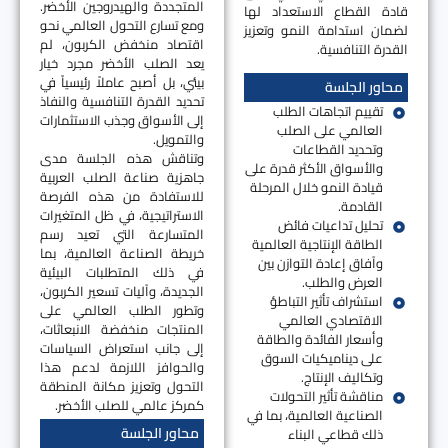
المتجددة والهيدروجين الأخضر.
قادة القطاع الاستعداد لها
ومع تسارع التحول العالمي نحو
لضمان استدامة النمو وتعزيز
اقتصاد منخفض الكربون، لم
القدرة التنافسية.
يعد الصلب الأخضر مجرد خيار
بيئي، بل أصبح عاملاً رئيسياً في
محاور الجلسة
تحديد القدرة التنافسية والنفاذ
تقييم اتجاهات الطلب
إلى الأسواق وجذب الاستثمارات
العالمي على الصلب
والتمويل.
وتحديد القطاعات
وتناقش هذه الجلسة مدى
والأسواق الأكثر قدرة على
جاهزية صناعة الصلب العربية
قيادة النمو خلال المرحلة
للاستفادة من هذه الفرصة
القادمة.
الاستراتيجية، في ظل المتغيرات
تحليل تداعيات فائض
المتسارعة التي تعيد رسم
الطاقة الإنتاجية العالمية
خريطة الصناعة العالمية، بما
وآفاق إعادة التوازن بين
في ذلك المتطلبات البيئية
العرض والطلب.
الجديدة، وآليات تسعير الكربون،
استشراف تأثير التباطؤ
وتطور الطلب العالمي على
الاقتصادي العالمي
المنتجات منخفضة الانبعاثات،
وأسعار الفائدة والطاقة
إلى جانب استعراض السياسات
على ديناميكيات السوق
والحوافز اللازمة لدعم هذا
وتكاليف الإنتاج.
التحول وتعزيز مكانة المنطقة
مناقشة تأثير التحولات
كمركز عالمي للصلب الأخضر.
الصناعية العالمية، بما في
محاور الجلسة
ذلك قطاعي البناء