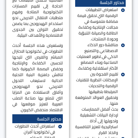
العالمية لخفض الانبعاثات تبرز
محاور الجلسة
الحاجة إلى تقييم المسارات
استعراض التطبيقات
التكنولوجية المتاحة وفهم
الرقمية التي تحقق قيمة
متطلبات الانتقال التدريجي نحو
مضافة ملموسة في
استخدام الهيدروجين بما يضمن
مجالات الإنتاجية وكفاءة
تحقيق التوازن بين الجدوى
الطاقة والصيانة التنبؤية
الاقتصادية والأهداف البيئية.
وجودة المنتجات.
مناقشة دور الذكاء
وتستعرض هذه الجلسة أحدث
الاصطناعي والتصنيع
التطورات في تكنولوجيا الاختزال
الذكي في تطوير العمليات
المباشر والفرص التي تتيحها
الصناعية وبناء المصانع
لتحسين الكفاءة والإنتاجية
الأكثر استقلالية وكفاءة.
وخفض البصمة الكربونية كما
تقييم الفجوة بين
تناقش جاهزية البنية التحتية
الإمكانات النظرية للتقنيات
الحالية لاستيعاب التحول
الرقمية والتحديات
التدريجي نحو الهيدروجين
المرتبطة بتطبيقها
وآفاق الاستفادة من المزايا
وتحقيق العوائد المتوقعة
التي تتمتع بها صناعة الصلب
منها.
العربية لتعزيز موقعها في
بحث أفضل الممارسات
الاقتصاد منخفض الكربون.
لإدارة البيانات التشغيلية
محاور الجلسة
وتحويلها إلى أداة
استعراض أحدث التطورات
استراتيجية لتعزيز التنافسية
في تكنولوجيا أفران
واتخاذ القرار.
الاختزال المباشر