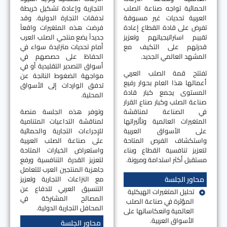
الحمائية تواجه صناعة الصلب
التجارية وإعادة تشكيل خريطة
العربية تحديات غير مسبوقة
تدفقات التجارة الدولية. وقد
تفرض على قادة القطاع إعادة
فرضت هذه المتغيرات واقعاً
تقييم استراتيجياتهم وتعزيز
جديداً يضع منتجي الصلب العرب
قدرتهم على التكيف مع
أمام تحديات متزايدة سواء في
المشهد العالمي الجديد.
الحفاظ على حصصهم في
أسواق التصدير التقليدية أو في
تفتتح قمة الصلب العربي
مواجهة الضغوط الناتجة عن
أعمالها هذا العام بحوار رفيع
تدفق الواردات إلى الأسواق
المستوى يجمع كبار قادة
المحلية.
صناعة الصلب وكبار صناع القرار
في الصناعة لمناقشة
وتوفر هذه الجلسة منصة
المتغيرات العالمية وتأثيراتها
لمناقشة التداعيات المتنامية
على الأسواق العربية
للإجراءات التجارية والحمائية
واستكشاف الفرص المتاحة
على صناعة الصلب العربية
لتعزيز تنافسية القطاع وبناء
واستعراض الخيارات المتاحة
مستقبل أكثر استدامة ومرونة.
لتعزيز القدرة التنافسية ورفع
جاهزية المنتجين العرب للتعامل
محاور الجلسة
مع النزاعات التجارية وتعزيز
التنسيق العربي للدفاع عن
تحليل المتغيرات الهيكلية
المصالح المشتركة في
المؤثرة في صناعة الصلب
المحافل التجارية الدولية.
العالمية وانعكاساتها على
الأسواق العربية.
محاور الجلسة