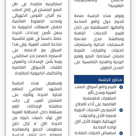
استراتيجية متزايدة في ظل
التقليدية؟
النمو المتسارع في إنتاج الصلب
عبر أفران القوس الكهربائي
وتوفر هذه الجلسة منصة
وتصاعد الضغوط العالمية
للحوار حول واقع الصناعة
لخفض الانبعاثات الكربونية ما
وآفاقها المستقبلية من خلال
يجعل تأمين إمدادات الخردة
تقييم التحديات الراهنة
عاملاً حاسماً في تعزيز تنافسية
ومناقشة مدى ملاءمة
صناعة الصلب العربية. وفي هذا
الاستجابات الحالية واستشراف
السياق يبرز الاعتماد على
الخيارات والقرارات اللازمة
الاستيراد كمصدر تحدٍ استراتيجي
لضمان استدامة النمو وتعزيز
يرتبط بأمن الإمدادات والتعرض
الربحية والقدرة التنافسية على
لتقلبات الأسواق العالمية
المدى الطويل.
والتكاليف الكربونية المتزايدة.
محاور الجلسة
وتستعرض هذه الجلسة
تقييم واقع أسواق الصلب
المشهد العالمي المتغير
العربية ومدى تأثير
لتجارة الخردة وتأثيره على
المتغيرات الاقتصادية
المنتجين العرب إلى جانب
العالمية على أداء القطاع.
مناقشة الإمكانات الغير
التمييز بين التحديات الدورية
مستغلة داخل المنطقة العربية
قصيرة الأجل والتحولات
التي تولّد كميات كبيرة من
الهيكلية طويلة الأجل التي
الخردة التي لا تزال خارج
تواجه الصناعة.
منظومات الجمع والمعالجة
استعراض الخيارات المتاحة
الفعّالة. كما تتناول الجلسة