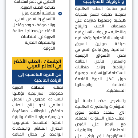
التجاري في دعم استدامة
والأولويات الاستراتيجية
صناعة الصلب العربية.
تمر صناعة الصلب العالمية
مناقشة أهمية تعزيز
بمرحلة دقيقة تتسم بتحديات
التنسيق والتعاون العربي
هيكلية وضغوط متزايدة على
وبناء موقف موحد وفاعل
مستويات الطلب والإنتاج
للدفاع عن مصالح الصناعة
والتكاليف، في وقت تتسارع فيه
العربية في المنظمات
التحولات الاقتصادية وتُعاد فيه
والمنتديات التجارية
صياغة موازين السوق
الدولية.
العالمية. وبين تباطؤ النمو في
بعض الأسواق الرئيسية
الجلسة 7 : الصلب الأخضر
واستمرار فائض الطاقة
في العالم العربي
الإنتاجية وتزايد متطلبات
الاستدامة، تبرز تساؤلات جوهرية
من الميزة التنافسية إلى
حول شكل الدورة القادمة
الريادة العالمية
للصناعة واتجاهاتها
تمتلك المنطقة العربية
المستقبلية.
مقومات استراتيجية تؤهلها
للعب دور محوري في التحول
وتستعرض هذه الجلسة أبرز
العالمي نحو إنتاج الصلب
المؤشرات والمتغيرات العالمية
منخفض الانبعاثات، مستفيدةً
التي ستحدد ملامح سوق
من وفرة موارد الطاقة، والبنية
الصلب خلال السنوات المقبلة،
التحتية المتقدمة لتكنولوجيا
مع التركيز على الفرص
الاختزال المباشر، والإمكانات
المحتملة والأولويات
الواعدة في مجال الطاقة
الاستراتيجية التي ينبغي على