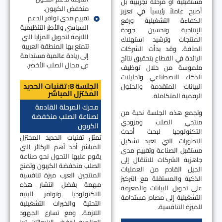
مستقبلية أو مرحلة تجريبية بل
منخفض الكربون.
أصبح عاملاً رئيسياً في تعزيز
تقييم مدى توافر الدعم
الكفاءة التشغيلية ورفع
السياسي والأطر التنظيمية
الإنتاجية وتحسين جودة
اللازمة لتحويل المزايا التي
المنتجات وترشيد استهلاك
تتمتع بها المنطقة العربية
الطاقة. وقد بدأت الشركات
إلى ريادة عالمية مستدامة
الرائدة في القطاع بتحقيق نتائج
في مجال الصلب الأخضر.
ملموسة من خلال توظيف
الذكاء الاصطناعي وتحليلات
الجلسة 8: تقنيات الحديد
البيانات المتقدمة والحلول
المختزل المباشر
الرقمية المتكاملة.
محرك المرحلة القادمة
وتجمع هذه الجلسة نخبة من
لصناعة الصلب منخفضة
منتجي الصلب ومزودي
الكربون
التكنولوجيا لبحث أحدث
تمثل تقنيات الحديد المختزل
التطورات التي تعيد تشكيل
المباشر أحد أهم الركائز التي
مستقبل الصناعة وتقييم مدى
يقوم عليها التحول نحو صناعة
جاهزية الشركات للانتقال إلى
الصلب منخفضة الكربون وتمنح
الجيل القادم من العمليات
المنتجين العرب ميزة تنافسية
الذكية والمستقلة مع التركيز
مهمة بفضل انتشار هذه
على تحويل البيانات والمعرفة
التكنولوجيا وتوافر البنية
التشغيلية إلى مصادر مستدامة
التحتية والخبرات التشغيلية
للميزة التنافسية.
اللازمة. ومع تسارع الجهود