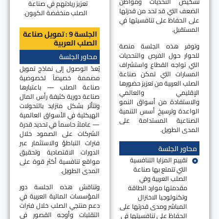
تشخيص التحديات ومواطن
تعزيز ريادتهم في صناعة
الضعف التي قد تحد من قدرتها
الصلب منخفضة الكربون.
على الحفاظ على تنافسيتها في
المستقبل.
الجلسة 9 : تمويل صناعة
الصلب العربية
وتوفر هذه الجلسة منصة
للحوار حول الفرص والتحديات
محاور الجلسة
التي تواجه القطاع واستشراف
يُعدّ الوصول إلى نماذج تمويل
المسارات التي تمكن صناعة
مصممة خصيصاً لخصوصية
الصلب العربية من تعزيز حضورها
صناعة الصلب — باعتبارها
الإقليمي والعالمي
صناعة دورية كثيفة رأس المال
والاستفادة من أسواق النمو
وتتأثر بشكل متزايد بالتحولات
الواعدة وترسيخ أسس التنمية
الهيكلية في الأسواق العالمية
الصناعية المستدامة على
— عاملاً حاسماً في تحديد قدرة
المدى الطويل.
الشركات على الصمود خلال
فترات التباطؤ والاستثمار عبر
محاور الجلسة
الدورات الاقتصادية وتحقيق
تقييم المزايا التنافسية
مواقع تنافسية أكثر قوة على
التي تتمتع بها صناعة
المدى الطويل.
الصلب العربية وفي
وتناقش هذه الجلسة دور
مقدمتها موارد الطاقة
المؤسسات المالية العربية في
وتكنولوجيا الاختزال
دعم منتجي الصلب خلال فترات
المباشر ومدى قدرتها على
التقلبات وأوجه القصور في
الحفاظ على تنافسيتها في